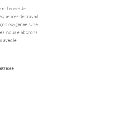
é et l’envie de
équences de travail
 façon oxygénée. Une
grès, nous élaborons
s avec le