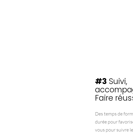
#3
Suivi,
accompa
Faire réus
Des temps de forma
durée pour favorise
vous pour suivre le