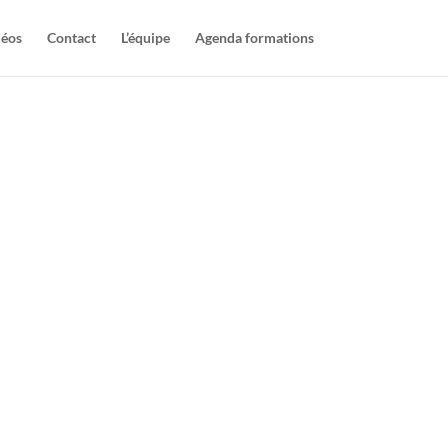
déos
Contact
L’équipe
Agenda formations
ORMATION
ANAGEMENT
YON
ez et managez vos équipes. Déployez
e leadership