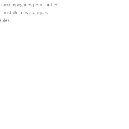
us accompagnons pour soutenir
t installer des pratiques
ables.
a pédagogie
Les techniqu
alternance de partages
La réunion d’équipe, les en
s, d’études de cas, d’extraits
individuels, la gestion d
t d’exercices pratiques pour
d’encadrement, les accomp
l’intérêt, la curiosité, l’envie
terrain… la motivation,
les 
gement et l’ancrage durable
et postures de manage
 bons comportements.