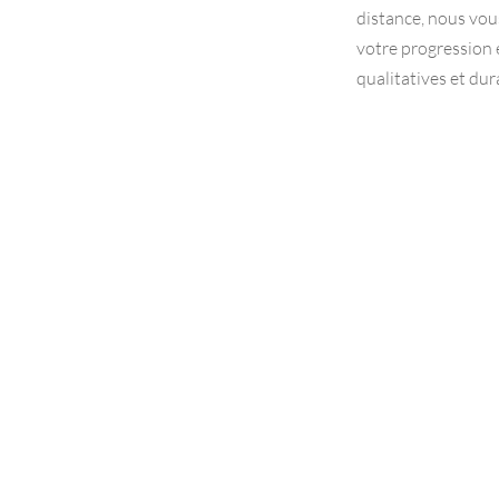
distance, nous vo
votre progression e
qualitatives et dur
Le public cible
L
Des formations management pour les
Une 
cadres en situation de conduite et
technique
d’animation d’équipe.
vidéo e
A l’idéal des personnes ayant déjà
susciter 
quelques mois d’expérience dans la
de chan
fonction d’encadrement.
de