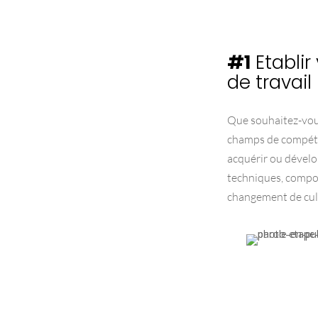
#1
Etablir
de travail
Que souhaitez-vous
champs de compét
acquérir ou dévelop
techniques, compor
changement de cult