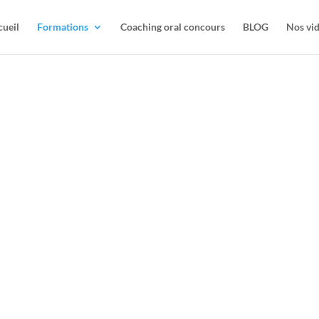
ueil
Formations
Coaching oral concours
BLOG
Nos vi
F
M
L
Anim
votr