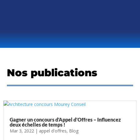
ENVOYER
Antoine Mourey est votre interlocuteur pour accueillir les demandes formulées par les personnes en
situation de handicap et étudier les possibilités d’accompagnement ou compensation.
Nos publications
Gagner un concours d’Appel d’Offres – Influencez
deux échelles de temps !
Mar 3, 2022
|
appel d'offres
,
Blog