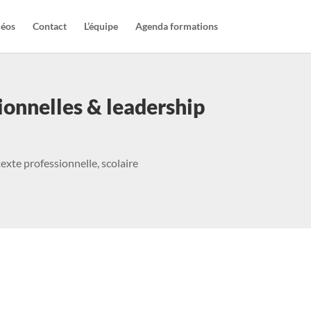
déos
Contact
L’équipe
Agenda formations
ionnelles & leadership
xte professionnelle, scolaire